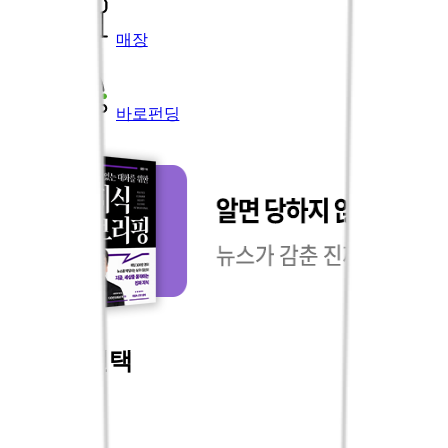
매장
바로펀딩
오늘의 선택
더보기
국내도서