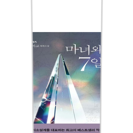
외국도서
eBook
sam
핫트랙스
교보only