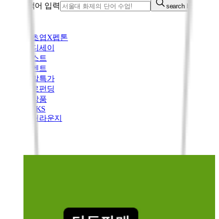
통합검색어 입력
search button
김초엽X펩톤
오디세이
베스트
이벤트
주말특가
바로펀딩
신상품
PICKS
컬처라운지