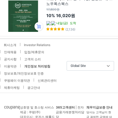
노우폭스북스
17,800원
10%
16,020원
내일(금)
도착
(2,136)
회사소개
Investor Relations
인재채용
입점/제휴문의
공지사항
고객의 소리
Global Site
이용약관
개인정보 처리방침
정보보호/개인정보보호 인증
쿠팡페이 이용약관
신뢰관리센터
제휴마케팅
광고안내
상호명 및 호스팅 서비스
365고객센터
| 전자
채무지급보증 안내
제공 : 쿠팡(주)
금융거래분쟁처리담
당사는 고객님이 현
대표이사 : 로저스 해롤드
당
금 결제한 금액에 대