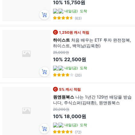
10%
15,750원
내일(금)
도착
(63)
1,250원 캐시 적립
하이스트
처음 배우는 ETF 투자 완전정복,
하이스트, 백억남(김욱현)
25,000원
10%
22,500원
내일(금)
도착
(20)
5% 캐시 적립
원앤원북스
나는 1년간 129번 배당을 받습
니다, 주식쇼퍼(김태환), 원앤원북스
20,000원
10%
18,000원
내일(금)
도착
(72)