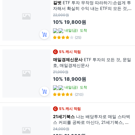
길벗
ETF 투자 무작정 따라하기:손쉽게 투
자해서 확실히 수익 내는 ETF의 모든 것,
길벗, 윤재수
22,000원
10%
19,800원
내일(금)
도착
(25)
5% 캐시 적립
매일경제신문사
ETF 투자의 모든 것, 문일
호, 매일경제신문사
21,000원
10%
18,900원
내일(금)
도착
(210)
5% 캐시 적립
21세기북스
나는 배당투자로 매일 스타벅
스 커피를 공짜로 마신다, 21세기북스, 송
민섭(수페TV)
24,000원