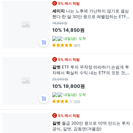
5% 캐시 적립
세이지
나는 노후에 가난하지 않기로 결심
했다:한 달 30만 원으로 레벨업하는 ETF
연금저축의 기적, 서대리, 세이지
16,500원
10%
14,850원
내일(금)
도착
(97)
5% 캐시 적립
길벗
ETF 투자 무작정 따라하기:손쉽게 투
자해서 확실히 수익 내는 ETF의 모든 것,
길벗, 윤재수
22,000원
10%
19,800원
내일(금)
도착
(25)
5% 캐시 적립
길벗
월급 200만 원으로 10억 만드는 투자
공식, 길벗, 김동면(겨울잠)