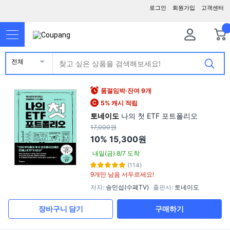
로그인
회원가입
고객센터
전체
품절임박·잔여 9개
5% 캐시 적립
토네이도
나의 첫 ETF 포트폴리오
17,000원
10%
15,300원
내일(금) 8/7 도착
(114)
9개만 남음 서두르세요!
저자
:
송민섭(수페TV)
출판사
:
토네이도
장바구니 담기
구매하기