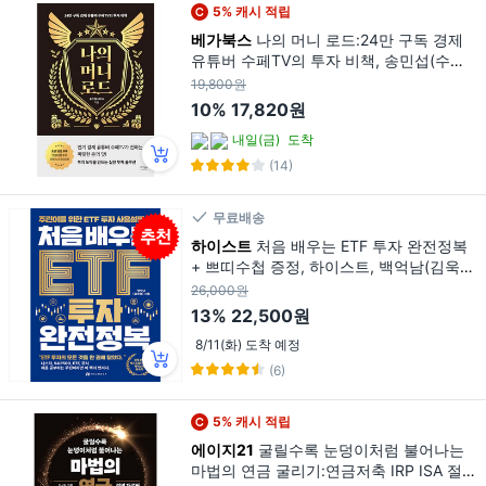
5% 캐시 적립
베가북스
나의 머니 로드:24만 구독 경제
유튜버 수페TV의 투자 비책, 송민섭(수페T
V), 베가북스
19,800원
10%
17,820원
내일(금)
도착
(14)
무료배송
하이스트
처음 배우는 ETF 투자 완전정복
+ 쁘띠수첩 증정, 하이스트, 백억남(김욱
현)
26,000원
13%
22,500원
8/11(화) 도착 예정
(6)
5% 캐시 적립
에이지21
굴릴수록 눈덩이처럼 불어나는
마법의 연금 굴리기:연금저축 IRP ISA 절세