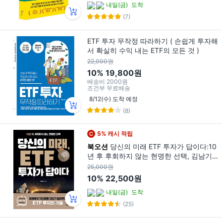
내일(금)
도착
(7)
ETF 투자 무작정 따라하기 ( 손쉽게 투자해
서 확실히 수익 내는 ETF의 모든 것 )
22,000원
10%
19,800원
배송비
2000원
조건부 무료배송
8/12(수) 도착 예정
(8)
5% 캐시 적립
북오션
당신의 미래 ETF 투자가 답이다:10
년 후 후회하지 않는 현명한 선택, 김남기,
북오션
25,000원
10%
22,500원
내일(금)
도착
(25)