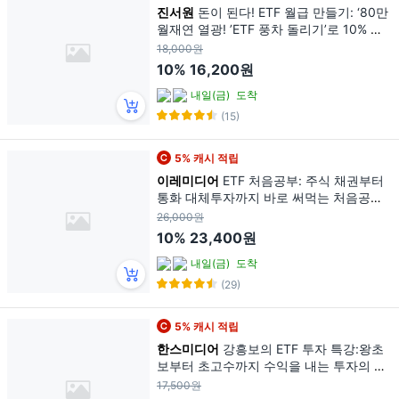
진서원
돈이 된다! ETF 월급 만들기: ‘80만
월재연 열광! ’ETF 풍차 돌리기’로 10% 수
익 무한창출!, 투생(이금옥), 진서원
18,000원
10%
16,200원
내일(금)
도착
(15)
5% 캐시 적립
이레미디어
ETF 처음공부: 주식 채권부터
통화 대체투자까지 바로 써먹는 처음공부
시리즈 4, 김성일, 이레미디어
26,000원
10%
23,400원
내일(금)
도착
(29)
5% 캐시 적립
한스미디어
강흥보의 ETF 투자 특강:왕초
보부터 초고수까지 수익을 내는 투자의 정
석, 한스미디어
17,500원