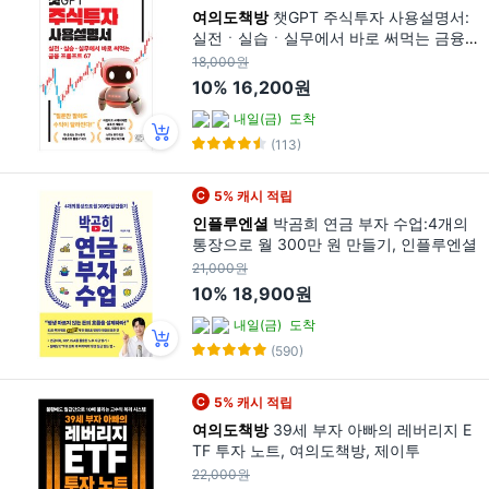
여의도책방
챗GPT 주식투자 사용설명서:
실전ㆍ실습ㆍ실무에서 바로 써먹는 금융
프롬프트 67, 황인환(황Q), 허반석, 여의도
18,000원
책방
10%
16,200원
내일(금)
도착
(113)
5% 캐시 적립
인플루엔셜
박곰희 연금 부자 수업:4개의
통장으로 월 300만 원 만들기, 인플루엔셜
21,000원
10%
18,900원
내일(금)
도착
(590)
5% 캐시 적립
여의도책방
39세 부자 아빠의 레버리지 E
TF 투자 노트, 여의도책방, 제이투
22,000원