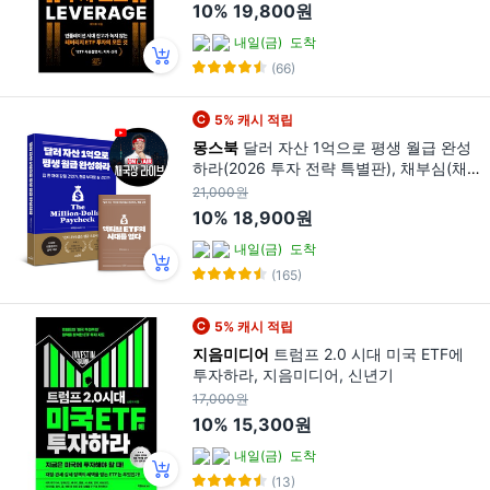
10%
19,800원
내일(금)
도착
(66)
5% 캐시 적립
몽스북
달러 자산 1억으로 평생 월급 완성
하라(2026 투자 전략 특별판), 채부심(채
상욱), 몽스북
21,000원
10%
18,900원
내일(금)
도착
(165)
5% 캐시 적립
지음미디어
트럼프 2.0 시대 미국 ETF에
투자하라, 지음미디어, 신년기
17,000원
10%
15,300원
내일(금)
도착
(13)