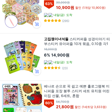
30,000원
63
%
10,900원
할인
(1개당 10,900원)
내일(금)
도착
(295)
고집쟁이녀석들
스티커퍼즐 성경이야기 띠
부스티커 유아퍼즐 10개 묶음, 0.10종 각1
16,000원
6%
14,900원
내일(금)
도착
(23)
베나르 손으로 꾹 쉽고 예쁜 홀로그램북 미
니퍼즐 포장 봉투 스티커 세트 유치원 어린
이집 선물, 6세트, 혼합
54,700원
60
%
21,800원
할인
(1세트당 3,633원)