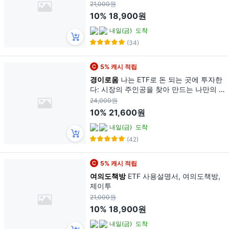
21,000원
10%
18,900원
내일(금)
도착
(34)
5% 캐시 적립
경이로움
나는 ETF로 돈 되는 곳에 투자한
다: 시장의 주인공을 찾아 만드는 나만의 E
TF포트폴리오, 경이로움, 김수정
24,000원
10%
21,600원
내일(금)
도착
(42)
5% 캐시 적립
여의도책방
ETF 사용설명서, 여의도책방,
제이투
21,000원
10%
18,900원
내일(금)
도착