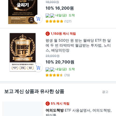
삼총사를 ETF로 자산배분하라!, 김성일, 에
18,000원
이지21
10%
16,200원
내일(금)
도착
(127)
1,150원 캐시 적립
평생 월 500만 원 받는 월배당 ETF:한 달
에 두 번 따박따박 월급받는 투자법, 노티
스, 배당의만장
23,000원
10%
20,700원
내일(금)
도착
(79)
보고 계신 상품과 유사한 상품
광고
5% 캐시 적립
여의도책방
ETF 사용설명서, 여의도책방,
제이투