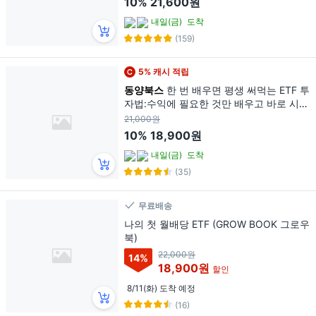
10%
21,600원
내일(금)
도착
(159)
5% 캐시 적립
동양북스
한 번 배우면 평생 써먹는 ETF 투
자법:수익에 필요한 것만 배우고 바로 시작
하자, 동양북스, 윤타(윤영준)
21,000원
10%
18,900원
내일(금)
도착
(35)
무료배송
나의 첫 월배당 ETF (GROW BOOK 그로우
북)
22,000원
14
%
18,900원
할인
8/11(화) 도착 예정
(16)