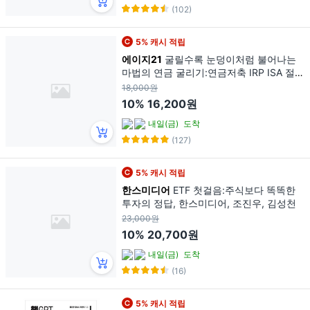
(102)
5% 캐시 적립
에이지21
굴릴수록 눈덩이처럼 불어나는
마법의 연금 굴리기:연금저축 IRP ISA 절세
삼총사를 ETF로 자산배분하라!, 김성일, 에
18,000원
이지21
10%
16,200원
내일(금)
도착
(127)
5% 캐시 적립
한스미디어
ETF 첫걸음:주식보다 똑똑한
투자의 정답, 한스미디어, 조진우, 김성천
23,000원
10%
20,700원
내일(금)
도착
(16)
5% 캐시 적립