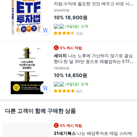
자법:수익에 필요한 것만 배우고 바로 시작
하자, 동양북스, 윤타(윤영준)
21,000원
10%
18,900원
내일(금)
도착
(35)
5% 캐시 적립
세이지
나는 노후에 가난하지 않기로 결심
했다:한 달 30만 원으로 레벨업하는 ETF
연금저축의 기적, 서대리, 세이지
16,500원
10%
14,850원
내일(금)
도착
(97)
다른 고객이 함께 구매한 상품
5% 캐시 적립
21세기북스
나는 배당투자로 매일 스타벅