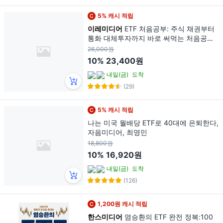
5% 캐시 적립
이레미디어
ETF 처음공부: 주식 채권부터
통화 대체투자까지 바로 써먹는 처음공부
시리즈 4, 김성일, 이레미디어
26,000원
10%
23,400원
내일(금)
도착
(29)
5% 캐시 적립
나는 미국 월배당 ETF로 40대에 은퇴한다,
자음미디어, 최영민
18,800원
10%
16,920원
내일(금)
도착
(126)
1,200원 캐시 적립
한스미디어
염승환의 ETF 완전 정복:100