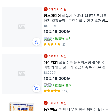
5% 캐시 적립
한스미디어
이렇게 쉬운데 왜 ETF 투자를
하지 않았을까 : 주린이를 위한 기초개념부
터 중고급 투자기법까지 한 권에 담은 ETF
18,000원
투자 가이드, 한스미디어, 홍장원
10%
16,200원
내일(금)
도착
(2)
5% 캐시 적립
에이지21
굴릴수록 눈덩이처럼 불어나는
마법의 연금 굴리기:연금저축 IRP ISA 절세
삼총사를 ETF로 자산배분하라!, 김성일, 에
18,000원
이지21
10%
16,200원
내일(금)
도착
(127)
5% 캐시 적립
동양북스
한 번 배우면 평생 써먹는 ETF 투