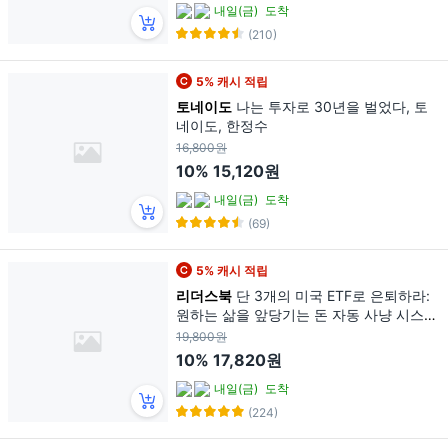
내일(금)
도착
(210)
5% 캐시 적립
토네이도
나는 투자로 30년을 벌었다, 토
네이도, 한정수
16,800원
10%
15,120원
내일(금)
도착
(69)
5% 캐시 적립
리더스북
단 3개의 미국 ETF로 은퇴하라:
원하는 삶을 앞당기는 돈 자동 사냥 시스
템, 리더스북, 김지훈
19,800원
10%
17,820원
내일(금)
도착
(224)