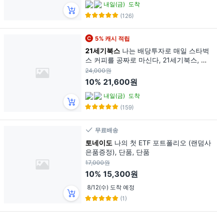
내일(금)
도착
(126)
5% 캐시 적립
21세기북스
나는 배당투자로 매일 스타벅
스 커피를 공짜로 마신다, 21세기북스, 송
민섭(수페TV)
24,000원
10%
21,600원
내일(금)
도착
(159)
무료배송
토네이도
나의 첫 ETF 포트폴리오 (랜덤사
은품증정), 단품, 단품
17,000원
10%
15,300원
8/12(수) 도착 예정
(1)