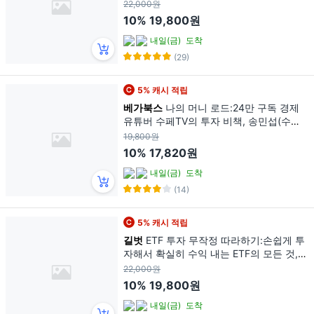
22,000원
10%
19,800원
내일(금)
도착
(29)
5% 캐시 적립
베가북스
나의 머니 로드:24만 구독 경제
유튜버 수페TV의 투자 비책, 송민섭(수페T
V), 베가북스
19,800원
10%
17,820원
내일(금)
도착
(14)
5% 캐시 적립
길벗
ETF 투자 무작정 따라하기:손쉽게 투
자해서 확실히 수익 내는 ETF의 모든 것,
길벗, 윤재수
22,000원
10%
19,800원
내일(금)
도착