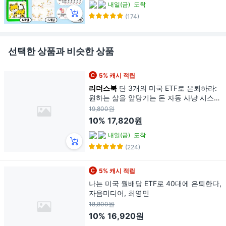
내일(금)
도착
(174)
선택한 상품과 비슷한 상품
5% 캐시 적립
리더스북
단 3개의 미국 ETF로 은퇴하라:
원하는 삶을 앞당기는 돈 자동 사냥 시스
템, 리더스북, 김지훈
19,800원
10%
17,820원
내일(금)
도착
(224)
5% 캐시 적립
나는 미국 월배당 ETF로 40대에 은퇴한다,
자음미디어, 최영민
18,800원
10%
16,920원