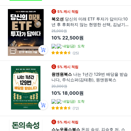
5% 캐시 적립
북오션
당신의 미래 ETF 투자가 답이다:10
년 후 후회하지 않는 현명한 선택, 김남기,
북오션
25,000원
10%
22,500원
내일(금)
도착
(25)
5% 캐시 적립
원앤원북스
나는 1년간 129번 배당을 받습
니다, 주식쇼퍼(김태환), 원앤원북스
20,000원
10%
18,000원
내일(금)
도착
(72)
5% 캐시 적립
스노우폭스북스
돈의 속성, 김승호 저, 스