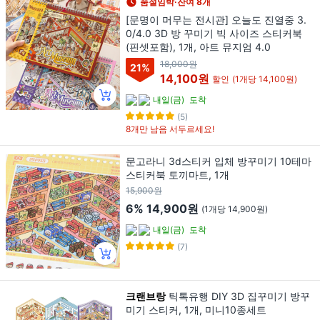
품절임박·잔여 8개
[문명이 머무는 전시관] 오늘도 진열중 3.
0/4.0 3D 방 꾸미기 빅 사이즈 스티커북
(핀셋포함), 1개, 아트 뮤지엄 4.0
18,000원
21
%
14,100원
할인
(1개당 14,100원)
내일(금)
도착
(5)
8개만 남음 서두르세요!
문고라니 3d스티커 입체 방꾸미기 10테마
스티커북 토끼마트, 1개
15,900원
6%
14,900원
(1개당 14,900원)
내일(금)
도착
(7)
크랜브랑
틱톡유행 DIY 3D 집꾸미기 방꾸
미기 스티커, 1개, 미니10종세트