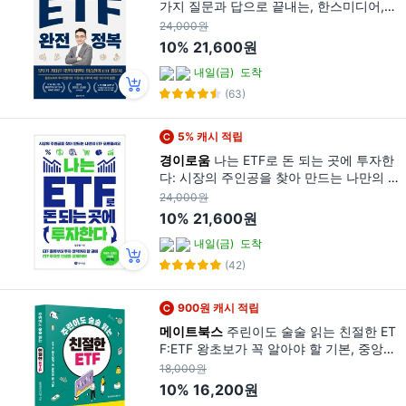
가지 질문과 답으로 끝내는, 한스미디어,
염승환
24,000원
10%
21,600원
내일(금)
도착
(63)
5% 캐시 적립
경이로움
나는 ETF로 돈 되는 곳에 투자한
다: 시장의 주인공을 찾아 만드는 나만의 E
TF포트폴리오, 경이로움, 김수정
24,000원
10%
21,600원
내일(금)
도착
(42)
900원 캐시 적립
메이트북스
주린이도 술술 읽는 친절한 ET
F:ETF 왕초보가 꼭 알아야 할 기본, 중앙일
보 머니랩 저, 메이트북스
18,000원
10%
16,200원