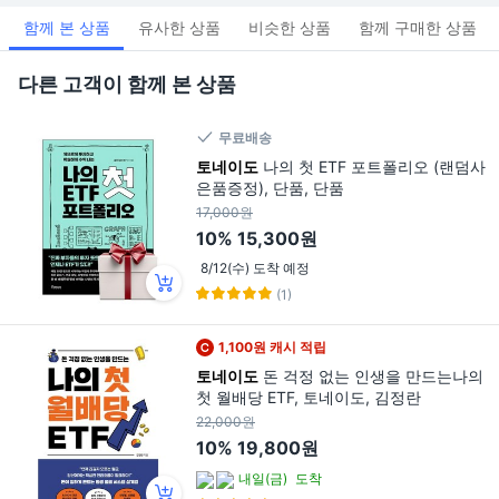
함께 본 상품
유사한 상품
비슷한 상품
함께 구매한 상품
다른 고객이 함께 본 상품
무료배송
토네이도
나의 첫 ETF 포트폴리오 (랜덤사
은품증정), 단품, 단품
17,000원
10%
15,300원
8/12(수) 도착 예정
(1)
1,100원 캐시 적립
토네이도
돈 걱정 없는 인생을 만드는나의
첫 월배당 ETF, 토네이도, 김정란
22,000원
10%
19,800원
내일(금)
도착