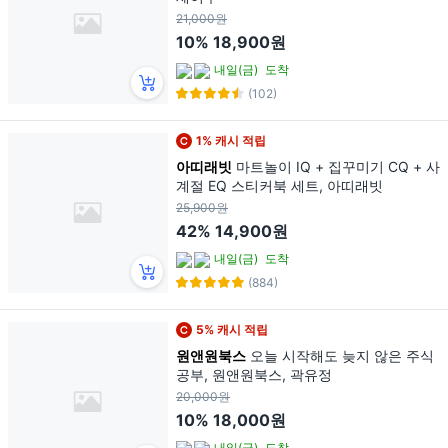
21,000원
10%
18,900원
내일(금)
도착
(102)
1% 캐시 적립
아띠래빗
마트놀이 IQ + 집꾸미기 CQ + 사
계절 EQ 스티커북 세트, 아띠래빗
25,900원
42%
14,900원
내일(금)
도착
(884)
5% 캐시 적립
원앤원북스
오늘 시작해도 늦지 않은 주식
공부, 원앤원북스, 곽유정
20,000원
10%
18,000원
내일(금)
도착