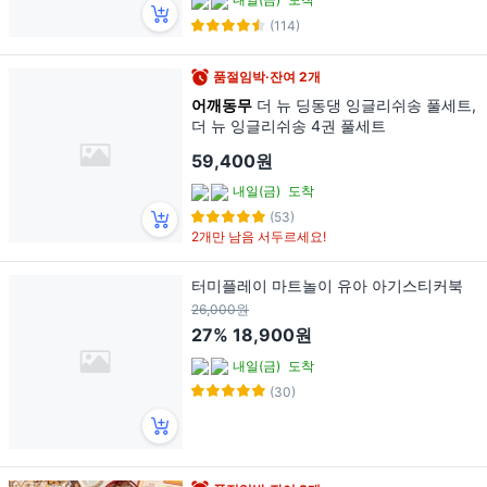
(114)
품절임박·잔여 2개
어깨동무
더 뉴 딩동댕 잉글리쉬송 풀세트,
더 뉴 잉글리쉬송 4권 풀세트
59,400원
내일(금)
도착
(53)
2개만 남음 서두르세요!
터미플레이 마트놀이 유아 아기스티커북
26,000원
27%
18,900원
내일(금)
도착
(30)