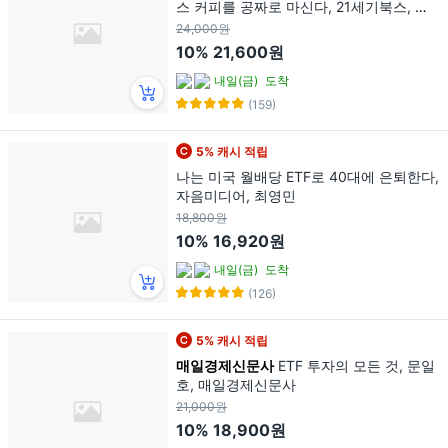
스 커피를 공짜로 마신다, 21세기북스, 송
민섭(수페TV)
24,000원
10%
21,600원
내일(금)
도착
(159)
5% 캐시 적립
나는 미국 월배당 ETF로 40대에 은퇴한다,
자음미디어, 최영민
18,800원
10%
16,920원
내일(금)
도착
(126)
5% 캐시 적립
매일경제신문사
ETF 투자의 모든 것, 문일
호, 매일경제신문사
21,000원
10%
18,900원